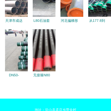
应用
杂工况需求
天津市成达
L80石油套
河北偏梯形
从177.8到
钢铁贸易
管市场价格
螺纹套管、
美标API 全
专注高品质
分析与影响
直连型套管
面解析石油
特种钢管与
因素解读
与J55石油
套管的核心
管件供应
套管 管材
要素
应用与市场
概览
DN50-
无接箍N80
1220 石油
石油套管厂
套管 规
家 优质建
格、应用与
筑材料领域
技术特点
的无缝钢管
地址：盐山县孟店乡贾金村