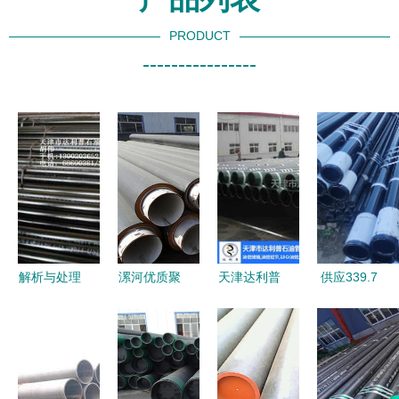
PRODUCT
----------------
解析与处理
漯河优质聚
天津达利普
供应339.7
nu不加厚出
氨酯保温钢
以多样化
石油套管全
口型油管短
管厂家及化
J55石油套
面解析 无
接与弯管的
工建材弯管
管产品，服
缝钢管中的
关键工艺与
产品推荐
务青海等复
关键管材