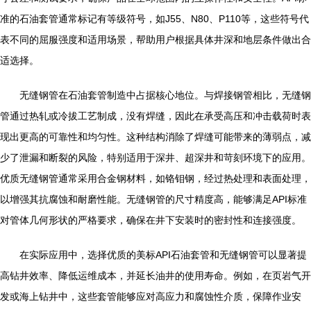
准的石油套管通常标记有等级符号，如J55、N80、P110等，这些符号代
表不同的屈服强度和适用场景，帮助用户根据具体井深和地层条件做出合
适选择。
无缝钢管在石油套管制造中占据核心地位。与焊接钢管相比，无缝钢
管通过热轧或冷拔工艺制成，没有焊缝，因此在承受高压和冲击载荷时表
现出更高的可靠性和均匀性。这种结构消除了焊缝可能带来的薄弱点，减
少了泄漏和断裂的风险，特别适用于深井、超深井和苛刻环境下的应用。
优质无缝钢管通常采用合金钢材料，如铬钼钢，经过热处理和表面处理，
以增强其抗腐蚀和耐磨性能。无缝钢管的尺寸精度高，能够满足API标准
对管体几何形状的严格要求，确保在井下安装时的密封性和连接强度。
在实际应用中，选择优质的美标API石油套管和无缝钢管可以显著提
高钻井效率、降低运维成本，并延长油井的使用寿命。例如，在页岩气开
发或海上钻井中，这些套管能够应对高应力和腐蚀性介质，保障作业安