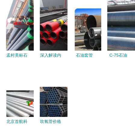
油套管，为
基于《包钢
油管、石油
石油开采硬
37Mn5无缝
套管及石油
核护航
管J55》详
钻探管与弯
备解读
管全解析
孟村美标石
深入解读内
石油套管
C-75石油
油套管弯管
江市L80长
从无缝钢管
套管 价
技术及应用
圆扣石油套
到深层采油
格、性能与
分析
管与弯管的
的关键支柱
弯管技术全
市躊行情与
面分析
趋势策略
北京首航科
吹氧管价格
技公司石油
吹氧管批发