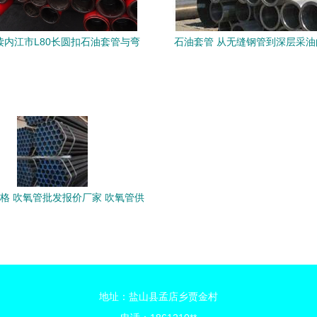
读内江市L80长圆扣石油套管与弯
石油套管 从无缝钢管到深层采
管的市躊行情与趋势策略
柱
格 吹氧管批发报价厂家 吹氧管供
应公司 型号图片 传众网
地址：盐山县孟店乡贾金村