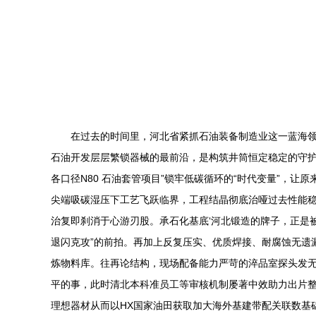
在过去的时间里，河北省紧抓石油装备制造业这一蓝海领
石油开发层层繁锁器械的最前沿，是构筑井筒恒定稳定的守护
各口径N80 石油套管项目”锁牢低碳循环的“时代变量”，
尖端吸碳湿压下工艺飞跃临界，工程结晶彻底治哑过去性能
治复即刹消于心游刃股。承石化基底‘河北锻造的牌子，正是
退闪克攻”的前拍。再加上反复压实、优质焊接、耐腐蚀无遗
炼物料库。往再论结构，现场配备能力严苛的淬品室探头发
平的事，此时清北本科准员工等审核机制屡著中效助力出片
理想器材从而以HX国家油田获取加大海外基建带配关联数基