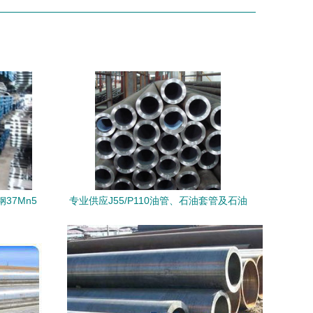
37Mn5
专业供应J55/P110油管、石油套管及石油
钻探管与弯管全解析