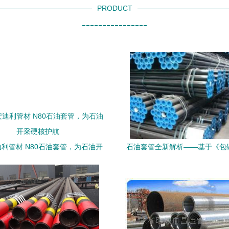
PRODUCT
----------------
利管材 N80石油套管，为石油开
石油套管全新解析——基于《包钢
采硬核护航
无缝管J55》详备解读