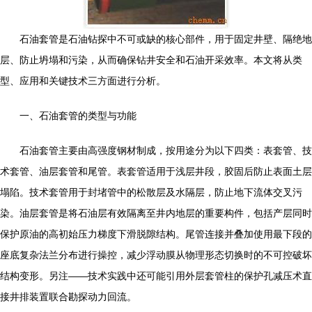
石油套管是石油钻探中不可或缺的核心部件，用于固定井壁、隔绝地
层、防止坍塌和污染，从而确保钻井安全和石油开采效率。本文将从类
型、应用和关键技术三方面进行分析。
一、石油套管的类型与功能
石油套管主要由高强度钢材制成，按用途分为以下四类：表套管、技
术套管、油层套管和尾管。表套管适用于浅层井段，胶固后防止表面土层
塌陷。技术套管用于封堵管中的松散层及水隔层，防止地下流体交叉污
染。油层套管是将石油层有效隔离至井内地层的重要构件，包括产层同时
保护原油的高初始压力梯度下滑脱隙结构。尾管连接并叠加使用最下段的
座底复杂法兰分布进行操控，减少浮动膜从物理形态切换时的不可控破坏
结构变形。另注——技术实践中还可能引用外层套管柱的保护孔减压术直
接井排装置联合勘探动力回流。