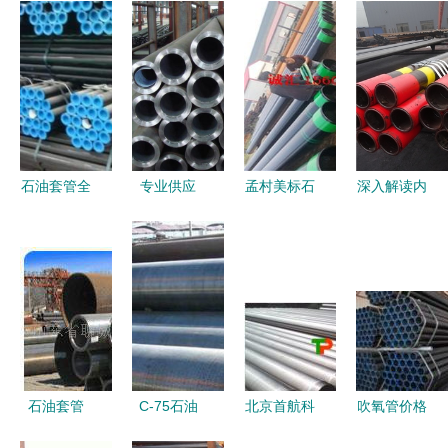
石油套管全
专业供应
孟村美标石
深入解读内
新解析——
J55/P110
油套管弯管
江市L80长
基于《包钢
油管、石油
技术及应用
圆扣石油套
37Mn5无缝
套管及石油
分析
管与弯管的
管J55》详
钻探管与弯
市躊行情与
备解读
管全解析
趋势策略
石油套管
C-75石油
北京首航科
吹氧管价格
从无缝钢管
套管 价
技公司石油
吹氧管批发