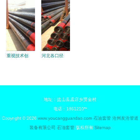
到深层采油
格、性能与
套管批发
报价厂家
的关键支柱
弯管技术全
优质无缝钢
吹氧管供应
面分析
管助力能源
公司 型号
产业
图片 传众
网
重视技术创
河北各口径
新 沧州知
N80石油套
信管业石油
管项目 锻
套管的精工
造能源硬支
之道
撑
地址：盐山县孟店乡贾金村
电话：1861210**
Copyright © 2026
www.youcangguandao.com
石油套管
沧州友沧管道
装备有限公司
石油套管
版权所有
Sitemap