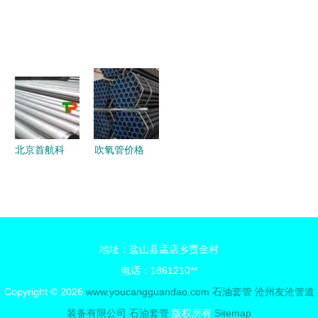
油套管弯管
江市L80长
从无缝钢管
套管 价
技术及应用
圆扣石油套
到深层采油
格、性能与
分析
管与弯管的
的关键支柱
弯管技术全
市躊行情与
面分析
趋势策略
北京首航科
吹氧管价格
技公司石油
吹氧管批发
套管批发
报价厂家
优质无缝钢
吹氧管供应
管助力能源
公司 型号
地址：盐山县孟店乡贾金村
产业
图片 传众
电话：1861210**
网
Copyright © 2026
www.youcangguandao.com
石油套管
沧州友沧管道
装备有限公司
石油套管
版权所有
Sitemap