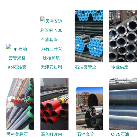
api石油套
天津安迪利
石油套管全
专业供应
管规格
管材 N80石
新解析——
J55/P110
油套管，为
基于《包钢
油管、石油
石油开采硬
37Mn5无缝
套管及石油
核护航
管J55》详
钻探管与弯
备解读
管全解析
孟村美标石
深入解读内
石油套管
C-75石油