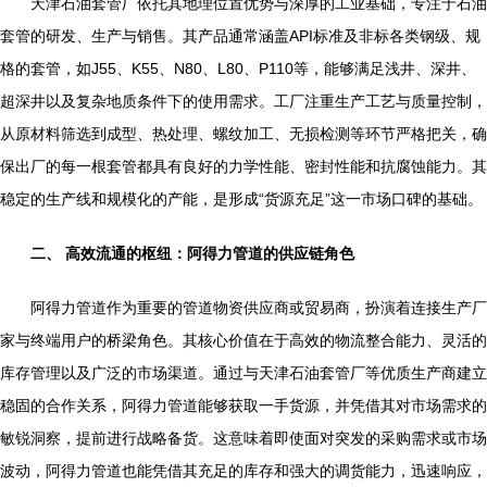
天津石油套管厂依托其地理位置优势与深厚的工业基础，专注于石油
套管的研发、生产与销售。其产品通常涵盖API标准及非标各类钢级、规
格的套管，如J55、K55、N80、L80、P110等，能够满足浅井、深井、
超深井以及复杂地质条件下的使用需求。工厂注重生产工艺与质量控制，
从原材料筛选到成型、热处理、螺纹加工、无损检测等环节严格把关，确
保出厂的每一根套管都具有良好的力学性能、密封性能和抗腐蚀能力。其
稳定的生产线和规模化的产能，是形成“货源充足”这一市场口碑的基础。
二、 高效流通的枢纽：阿得力管道的供应链角色
阿得力管道作为重要的管道物资供应商或贸易商，扮演着连接生产厂
家与终端用户的桥梁角色。其核心价值在于高效的物流整合能力、灵活的
库存管理以及广泛的市场渠道。通过与天津石油套管厂等优质生产商建立
稳固的合作关系，阿得力管道能够获取一手货源，并凭借其对市场需求的
敏锐洞察，提前进行战略备货。这意味着即使面对突发的采购需求或市场
波动，阿得力管道也能凭借其充足的库存和强大的调货能力，迅速响应，