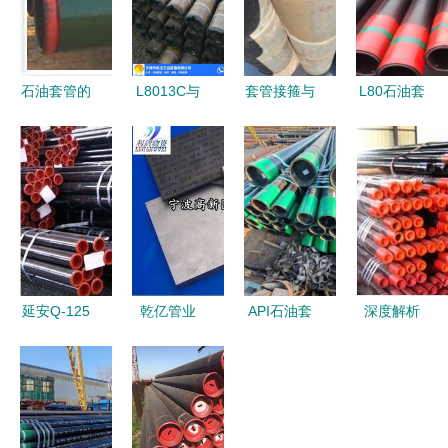
石油套管的
L8013C与
套管接箍与
L80石油套
类型、应用
L8013CR
9-5/8无缝
管规格与单
与关键技术
特殊扣油套
钢管的技术
重详解 精
分析
管接头 凤
要点及应用
密钢管与无
宝石油在弯
缝钢管的特
管应用中的
点及应用
技术突破与
价值
延安Q-125
乾亿管业
API石油套
深度解析
石油套管厂
专注
管与无缝钢
定尺出口
高端无缝钢
API5CT石
管走货趋势
N80与J55
管的制造与
油套管与
及市场分析
石油套管询
创新
J55大口径
单报价全流